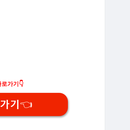
바로가기👇
가기👈