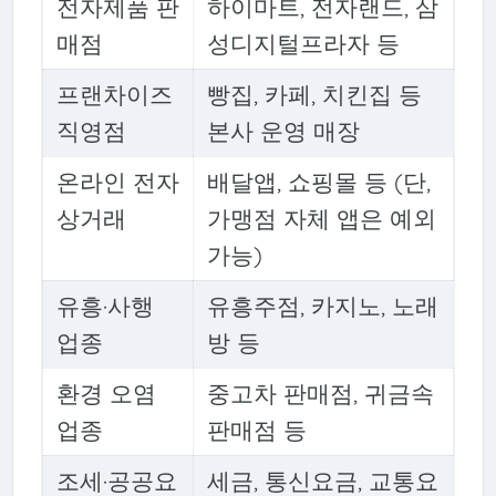
전자제품 판
하이마트, 전자랜드, 삼
매점
성디지털프라자 등
프랜차이즈
빵집, 카페, 치킨집 등
직영점
본사 운영 매장
온라인 전자
배달앱, 쇼핑몰 등 (단,
상거래
가맹점 자체 앱은 예외
가능)
유흥·사행
유흥주점, 카지노, 노래
업종
방 등
환경 오염
중고차 판매점, 귀금속
업종
판매점 등
조세·공공요
세금, 통신요금, 교통요