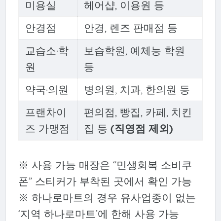
미용실
헤어샵, 이용원 등
안경점
안경, 렌즈 판매점 등
교습소·학
보습학원, 예체능 학원
원
등
약국·의원
병의원, 치과, 한의원 등
프랜차이
편의점, 빵집, 카페, 치킨
즈 가맹점
집 등
(직영점 제외)
※ 사용 가능 매장은 “민생회복 소비쿠
폰” 스티커가 부착된 곳에서 확인 가능
※ 하나로마트의 경우 유사업종이 없는
‘지역 하나로마트’에 한해 사용 가능