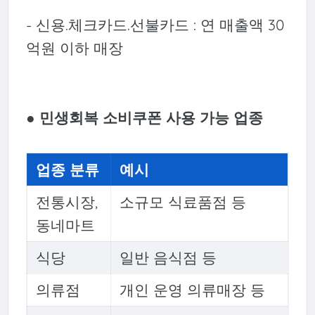
- 신용.체크카드.선불카드 : 연 매출액 30
억원 이하 매장
● 민생회복 소비쿠폰 사용 가능 업종
업종 분류
예시
전통시장,
소규모 식료품점 등
동네마트
식당
일반 음식점 등
의류점
개인 운영 의류매장 등