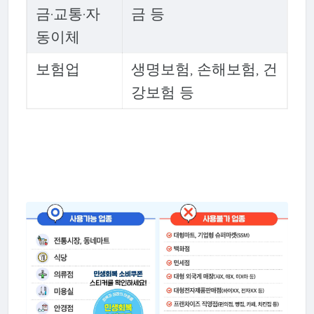
금·교통·자
금 등
동이체
보험업
생명보험, 손해보험, 건
강보험 등