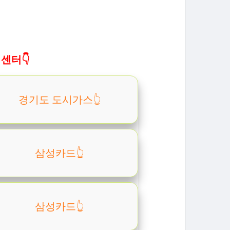
센터👇
경기도 도시가스👆️
삼성카드👆️
삼성카드👆️