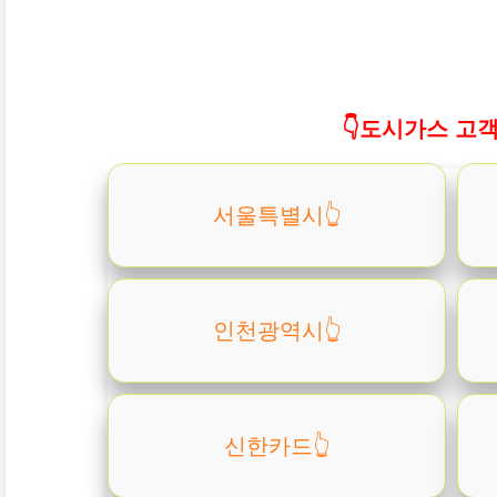
👇도시가스 고객
서울특별시👆️
인천광역시👆️
신한카드👆️