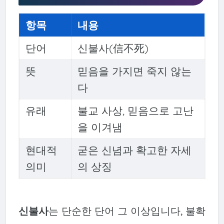
항목
내용
단어
신불사(信不死)
뜻
믿음을 가지면 죽지 않는
다
유래
불교 사상, 믿음으로 고난
을 이겨냄
현대적
굳은 신념과 확고한 자세
의미
의 상징
신불사
는 단순한 단어 그 이상입니다, 불확